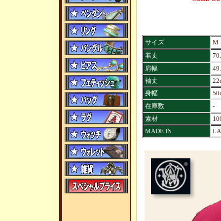
サイズ
M
着丈
70
肩幅
49
袖丈
22
身幅
50
在庫数
-
素材
10
MADE IN
LA