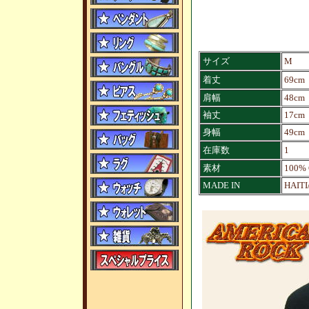
サイズ
M
着丈
69cm
肩幅
48cm
袖丈
17cm
身幅
49cm
在庫数
1
素材
100%
MADE IN
HAIT