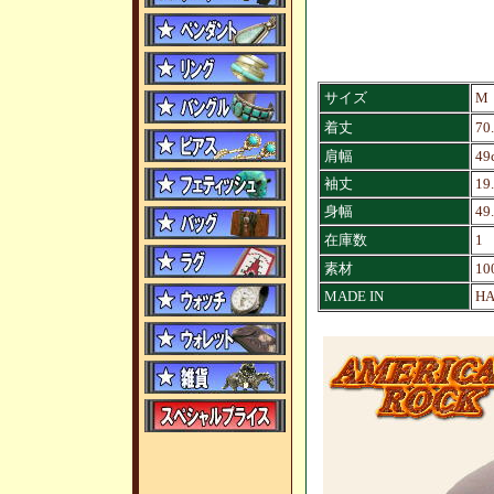
サイズ
M
着丈
70
肩幅
49
袖丈
19
身幅
49
在庫数
1
素材
10
MADE IN
HA